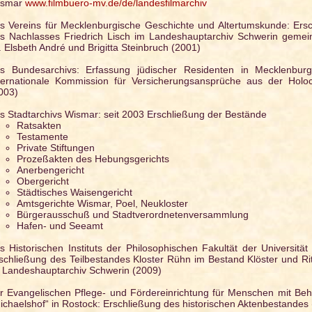
ismar
www.filmbuero-mv.de/de/landesfilmarchiv
s Vereins für Mecklenburgische Geschichte und Altertumskunde: Ers
s Nachlasses Friedrich Lisch im Landeshauptarchiv Schwerin gemei
. Elsbeth André und Brigitta Steinbruch (2001)
s Bundesarchivs: Erfassung jüdischer Residenten in Mecklenburg
ternationale Kommission für Versicherungsansprüche aus der Holoc
003)
s Stadtarchivs Wismar: seit 2003 Erschließung der Bestände
Ratsakten
Testamente
Private Stiftungen
Prozeßakten des Hebungsgerichts
Anerbengericht
Obergericht
Städtisches Waisengericht
Amtsgerichte Wismar, Poel, Neukloster
Bürgerausschuß und Stadtverordnetenversammlung
Hafen- und Seeamt
s Historischen Instituts der Philosophischen Fakultät der Universität
schließung des Teilbestandes Kloster Rühn im Bestand Klöster und Ri
 Landeshauptarchiv Schwerin (2009)
r Evangelischen Pflege- und Fördereinrichtung für Menschen mit Be
ichaelshof“ in Rostock: Erschließung des historischen Aktenbestandes