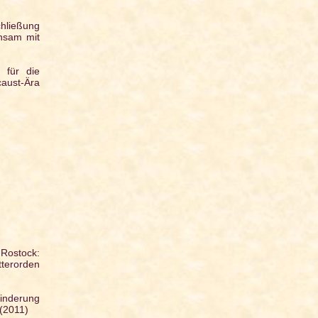
chließung
nsam mit
 für die
aust-Ära
 Rostock:
tterorden
hinderung
 (2011)