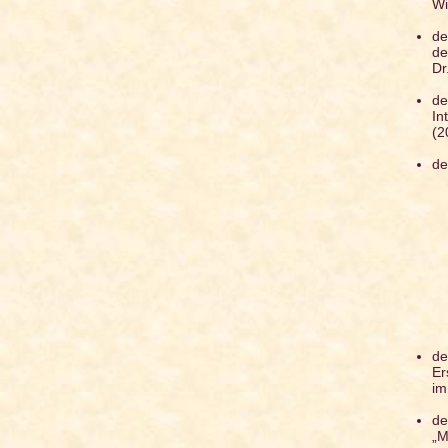
W
de
de
Dr
de
In
(2
de
de
Er
im
de
„M