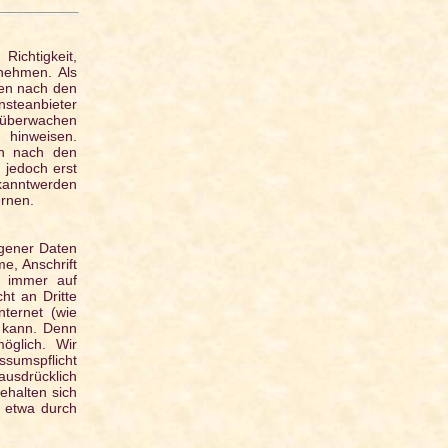
ichtigkeit,
rnehmen. Als
ten nach den
steanbieter
u überwachen
 hinweisen.
en nach den
 jedoch erst
ekanntwerden
rnen.
gener Daten
e, Anschrift
– immer auf
ht an Dritte
ternet (wie
n kann. Denn
öglich. Wir
sumspflicht
usdrücklich
ehalten sich
, etwa durch