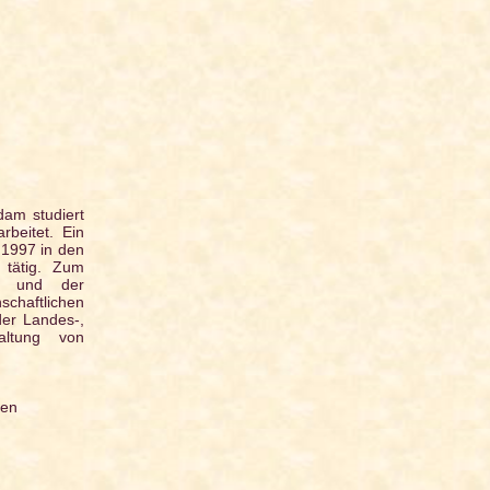
dam studiert
beitet. Ein
 1997 in den
 tätig. Zum
n und der
chaftlichen
der Landes-,
altung von
ten