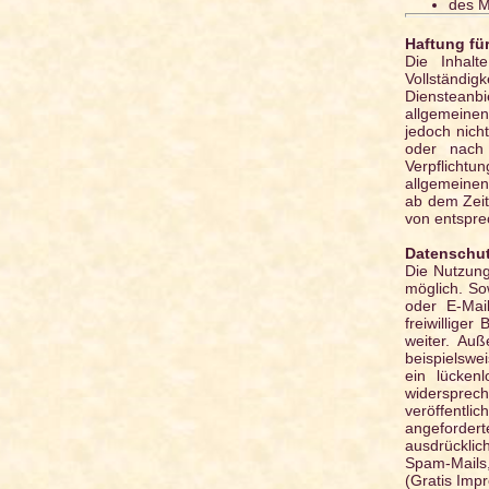
des M
Haftung für
Die Inhalt
Vollständig
Diensteanbi
allgemeinen
jedoch nich
oder nach 
Verpflicht
allgemeinen
ab dem Zeit
von entspre
Datenschu
Die Nutzung
möglich. So
oder E-Mai
freiwillige
weiter. Auß
beispielswe
ein lücken
widersprec
veröffentl
angefordert
ausdrücklic
Spam-Mails, 
(Gratis Im