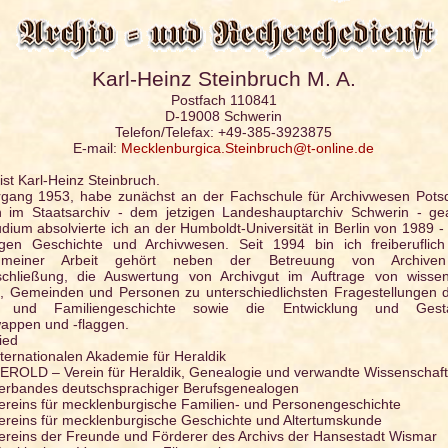
Karl-Heinz Steinbruch M. A.
Postfach 110841
D-19008 Schwerin
Telefon/Telefax: +49-385-3923875
E-mail:
Mecklenburgica.Steinbruch@t-online.de
st Karl-Heinz Steinbruch.
rgang 1953, habe zunächst an der Fachschule für Archivwesen Pots
im Staatsarchiv - dem jetzigen Landeshauptarchiv Schwerin - gear
udium absolvierte ich an der Humboldt-Universität in Berlin von 1989 -
ngen Geschichte und Archivwesen. Seit 1994 bin ich freiberuflich
 meiner Arbeit gehört neben der Betreuung von Archive
schließung, die Auswertung von Archivgut im Auftrage von wissens
en, Gemeinden und Personen zu unterschiedlichsten Fragestellungen 
 und Familiengeschichte sowie die Entwicklung und Gest
ppen und -flaggen.
lied
nternationalen Akademie für Heraldik
EROLD – Verein für Heraldik, Genealogie und verwandte Wissenschaf
erbandes deutschsprachiger Berufsgenealogen
ereins für mecklenburgische Familien- und Personengeschichte
ereins für mecklenburgische Geschichte und Altertumskunde
ereins der Freunde und Förderer des Archivs der Hansestadt Wismar