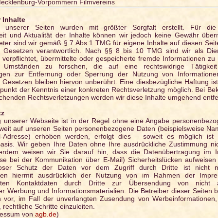
ecklenburg-Vorpommern Filmvereins
 Inhalte
e unserer Seiten wurden mit größter Sorgfalt erstellt. Für die R
keit und Aktualität der Inhalte können wir jedoch keine Gewähr übe
eter sind wir gemäß § 7 Abs.1 TMG für eigene Inhalte auf diesen Sei
 Gesetzen verantwortlich. Nach §§ 8 bis 10 TMG sind wir als Dien
t verpflichtet, übermittelte oder gespeicherte fremde Informationen z
Umständen zu forschen, die auf eine rechtswidrige Tätigkeit
ungen zur Entfernung oder Sperrung der Nutzung von Information
 Gesetzen bleiben hiervon unberührt. Eine diesbezügliche Haftung ist
punkt der Kenntnis einer konkreten Rechtsverletzung möglich. Bei B
chenden Rechtsverletzungen werden wir diese Inhalte umgehend entfe
tz
 unserer Webseite ist in der Regel ohne eine Angabe personenbezo
weit auf unseren Seiten personenbezogene Daten (beispielsweise Nam
l-Adresse) erhoben werden, erfolgt dies – soweit es möglich ist
r Basis. Wir geben Ihre Daten ohne Ihre ausdrückliche Zustimmung nic
erdem weisen wir Sie darauf hin, dass die Datenübertragung im In
ise bei der Kommunikation über E-Mail) Sicherheitslücken aufweise
loser Schutz der Daten vor dem Zugriff durch Dritte ist nicht m
hen hiermit ausdrücklich der Nutzung von im Rahmen der Impres
ichten Kontaktdaten durch Dritte zur Übersendung von nicht a
er Werbung und Informationsmaterialien. Die Betreiber dieser Seiten b
h vor, im Fall der unverlangten Zusendung von Werbeinformationen
rechtliche Schritte einzuleiten.
pressum von
agb.de
)