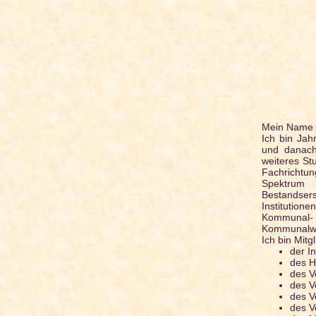
Mein Name i
Ich bin Jah
und danach 
weiteres St
Fachrichtu
Spektrum
Bestandser
Institution
Kommunal-
Kommunalwa
Ich bin Mitg
der I
des H
des V
des V
des V
des V